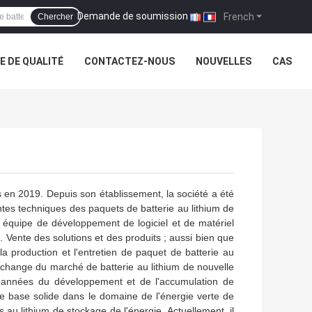
Demande de soumission
|
French
Chercher
 DE QUALITÉ
CONTACTEZ-NOUS
NOUVELLES
CAS
is en 2019. Depuis son établissement, la société a été
entes techniques des paquets de batterie au lithium de
e équipe de développement de logiciel et de matériel
. Vente des solutions et des produits ; aussi bien que
a production et l'entretien de paquet de batterie au
/échange du marché de batterie au lithium de nouvelle
 années du développement et de l'accumulation de
 une base solide dans le domaine de l'énergie verte de
s au lithium de stockage de l'énergie. Actuellement, il