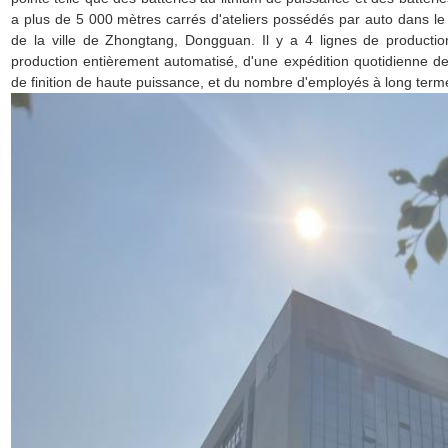
a plus de 5 000 mètres carrés d'ateliers possédés par auto dans le
de la ville de Zhongtang, Dongguan. Il y a 4 lignes de product
production entièrement automatisé, d'une expédition quotidienne 
de finition de haute puissance, et du nombre d'employés à long terme