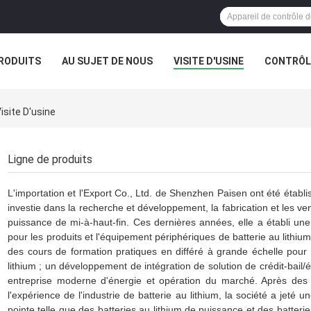
RODUITS
AU SUJET DE NOUS
VISITE D'USINE
CONTRÔLE
isite D'usine
Ligne de produits
L'importation et l'Export Co., Ltd. de Shenzhen Paisen ont été établ
investie dans la recherche et développement, la fabrication et les v
puissance de mi-à-haut-fin. Ces dernières années, elle a établi un
pour les produits et l'équipement périphériques de batterie au lithium
des cours de formation pratiques en différé à grande échelle pour l
lithium ; un développement de intégration de solution de crédit-bail
entreprise moderne d'énergie et opération du marché. Après des
l'expérience de l'industrie de batterie au lithium, la société a jeté
pointe telle que des batteries au lithium de puissance et des batterie