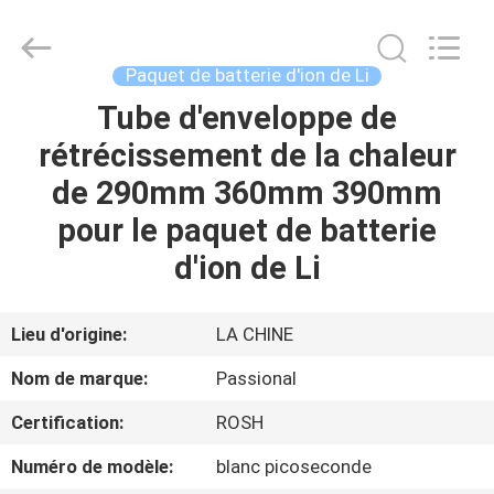
Passional
Import
And
Export
Co.,
Paquet de batterie d'ion de Li
Ltd..
All
Rights
Tube d'enveloppe de
MAISON
Reserved.
Developed
rétrécissement de la chaleur
by
ECER
PRODUITS
de 290mm 360mm 390mm
pour le paquet de batterie
AU
d'ion de Li
SUJET
DE
Lieu d'origine:
LA CHINE
NOUS
Nom de marque:
Passional
Certification:
ROSH
VISITE
Numéro de modèle:
blanc picoseconde
D'USINE