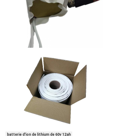
batterie d'ion de lithium de 60v 12ah