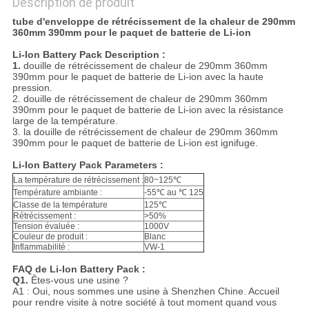
Description de produit
tube d'enveloppe de rétrécissement de la chaleur de 290mm
360mm 390mm pour le paquet de batterie de Li-ion
Li-Ion Battery Pack Description :
1.
douille de rétrécissement de chaleur de 290mm 360mm
390mm pour le paquet de batterie de Li-ion avec la haute
pression.
2. douille de rétrécissement de chaleur de 290mm 360mm
390mm pour le paquet de batterie de Li-ion avec la résistance
large de la température.
3. la douille de rétrécissement de chaleur de 290mm 360mm
390mm pour le paquet de batterie de Li-ion est ignifuge.
Li-Ion Battery Pack Parameters :
La température de rétrécissement :
80~125℃
Température ambiante :
-55℃ au ℃ 125
Classe de la température
125℃
Rétrécissement :
>50%
Tension évaluée :
1000V
Couleur de produit :
Blanc
Inflammabilité :
VW-1
FAQ de Li-Ion Battery Pack :
Q1.
Êtes-vous une usine ?
A1 : Oui, nous sommes une usine à Shenzhen Chine. Accueil
pour rendre visite à notre société à tout moment quand vous