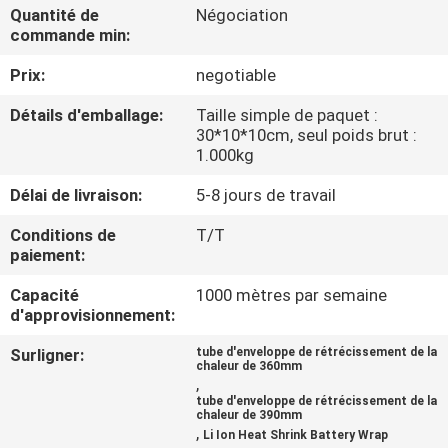
Quantité de
Négociation
commande min:
CONTRÔLE
Prix:
negotiable
DE
QUALITÉ
Détails d'emballage:
Taille simple de paquet :
30*10*10cm, seul poids brut :
1.000kg
CONTACTEZ-
Délai de livraison:
5-8 jours de travail
NOUS
Conditions de
T/T
paiement:
NOUVELLES
Capacité
1000 mètres par semaine
d'approvisionnement:
CAS
Surligner:
tube d'enveloppe de rétrécissement de la
chaleur de 360mm
,
PLAN
tube d'enveloppe de rétrécissement de la
chaleur de 390mm
,
DU
Li Ion Heat Shrink Battery Wrap