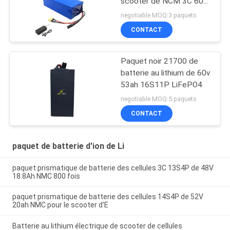
scooter de NCM 3C 60V
20ah longue ROHS
negotiable MOQ:3 paquets
CONTACT
Paquet noir 21700 de
batterie au lithium de 60v
53ah 16S11P LiFePO4
negotiable MOQ:5 paquets
CONTACT
paquet de batterie d'ion de Li
paquet prismatique de batterie des cellules 3C 13S4P de 48V
18.8Ah NMC 800 fois
paquet prismatique de batterie des cellules 14S4P de 52V
20ah NMC pour le scooter d'E
Batterie au lithium électrique de scooter de cellules