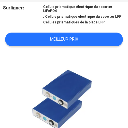
Surligner:
Cellule prismatique électrique du scooter
LiFePO4
CONTRÔLE
,
,
Cellule prismatique électrique du scooter LFP
DE
Cellules prismatiques de la place LFP
QUALITÉ
MEILLEUR PRIX
CONTACTEZ-
NOUS
NOUVELLES
CAS
PLAN
DU