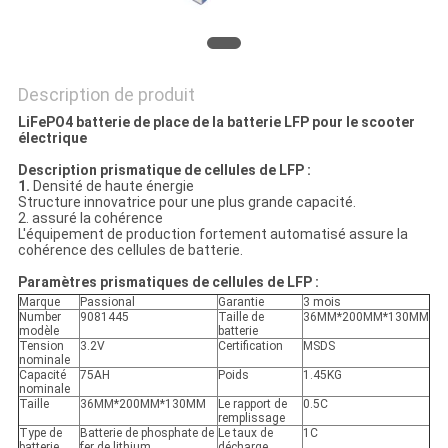
SITE
PRIVACY
Description de produit
POLICY
LiFePO4 batterie de place de la batterie LFP pour le scooter
électrique
Description prismatique de cellules de LFP :
1.
Densité de haute énergie
Structure innovatrice pour une plus grande capacité.
2. assuré la cohérence
L'équipement de production fortement automatisé assure la
cohérence des cellules de batterie.
Paramètres prismatiques de cellules de LFP :
Marque
Passional
Garantie
3 mois
Number
9081445
Taille de
36MM*200MM*130MM
modèle
batterie
Tension
3.2V
Certification
MSDS
nominale
Capacité
75AH
Poids
1.45KG
nominale
Taille
36MM*200MM*130MM
Le rapport de
0.5C
remplissage
Type de
Batterie de phosphate de
Le taux de
1C
batterie
fer de lithium
décharge