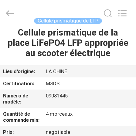
Import
And
Export
Co.,
Ltd..
Cellule prismatique de LFP
All
Rights
Cellule prismatique de la
MAISON
Reserved.
Developed
by
place LiFePO4 LFP appropriée
ECER
PRODUITS
au scooter électrique
AU
Lieu d'origine:
LA CHINE
SUJET
Certification:
MSDS
DE
Numéro de
09081445
NOUS
modèle:
Quantité de
4 morceaux
VISITE
commande min:
D'USINE
Prix:
negotiable