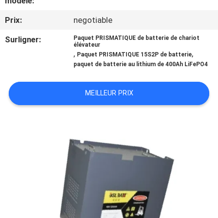
modèle:
Prix:
negotiable
CONTRÔLE
DE
Surligner:
Paquet PRISMATIQUE de batterie de chariot
élévateur
,
,
QUALITÉ
Paquet PRISMATIQUE 15S2P de batterie
paquet de batterie au lithium de 400Ah LiFePO4
CONTACTEZ-
MEILLEUR PRIX
NOUS
NOUVELLES
CAS
PLAN
DU