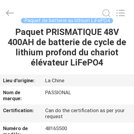
And
Export
Co.,
Ltd..
All
Paquet de batterie au lithium LiFePO4
Rights
Reserved.
Paquet PRISMATIQUE 48V
MAISON
Developed
by
ECER
400AH de batterie de cycle de
PRODUITS
lithium profond du chariot
élévateur LiFePO4
AU
SUJET
Lieu d'origine:
La Chine
DE
Nom de
PASSIONAL
NOUS
marque:
Certification:
Can do the certification as per your
request
VISITE
D'USINE
Numéro de
4816S500