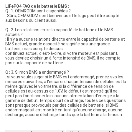
LiFePO4 FAQ de la batterie BMS :
Q : 1. OEM&ODM sont disponibles ?
: Sûrs, OEM&ODM sont bienvenus et le logo peut être adapté
aux besoins du client aussi.
Q : 2. Les relations entre la capacité de batterie et le BMS
actuels ?
: Il n'y a aucune relations directe entre la capacité de batterie et
BMS actuel, grande capacité ne signifie pas une grande
batterie, mais compte dessus
continuez actuel, c'est-à-dire, si votre moteur est puissant,
vous devriez choisir un à forte intensité de BMS, il ne compte
pas sur la capacité de batterie.
Q : 3. Si mon BMS a endommagé ?
: si vous voulez juger si le BMS est endommagé, prenez svp les
mesures suivantes, à l'essai si chaque tension de cellules est la
même qu'avec le voltmètre. si la différence de tension de
cellules est au-dessus de 1.0V, le défaut est montré qu'il ne
peut pas fonctionner loin, aucune alimentation d'énergie à la
gamme de début, temps court de charge, toutes ces questions
sont presque provoqués par des cellules de batterie, si BMS
endommageait est montré en tant qu'aucune charge, aucune
décharge, aucune décharge tandis que la batterie a la tension.