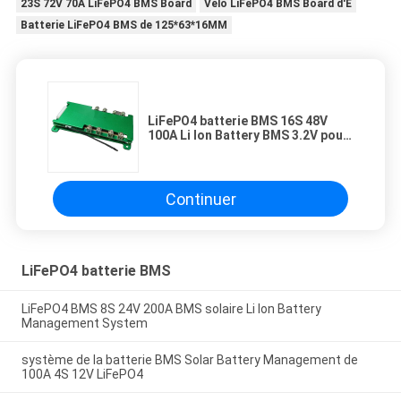
23S 72V 70A LiFePO4 BMS Board
Vélo LiFePO4 BMS Board d'E
Batterie LiFePO4 BMS de 125*63*16MM
LiFePO4 batterie BMS 16S 48V
100A Li Ion Battery BMS 3.2V pour
la protection de carte PCB de
scooter d'EV Ebike
Continuer
LiFePO4 batterie BMS
LiFePO4 BMS 8S 24V 200A BMS solaire Li Ion Battery
Management System
système de la batterie BMS Solar Battery Management de
100A 4S 12V LiFePO4