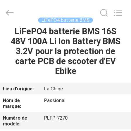
Import
And
Export
Co.,
Ltd..
LiFePO4 batterie BMS
All
Rights
Reserved.
LiFePO4 batterie BMS 16S
MAISON
Developed
by
48V 100A Li Ion Battery BMS
ECER
PRODUITS
3.2V pour la protection de
carte PCB de scooter d'EV
AU
Ebike
SUJET
DE
Lieu d'origine:
La Chine
NOUS
Nom de
Passional
marque:
VISITE
Numéro de
PLFP-7270
modèle:
D'USINE