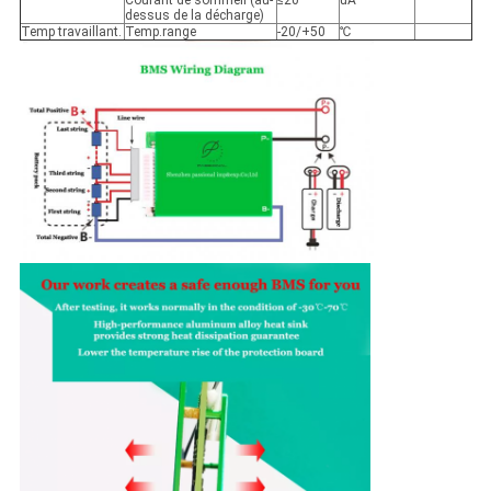
Courant de sommeil (au-
≤20
uA
dessus de la décharge)
Temp travaillant.
Temp.range
-20/+50
℃