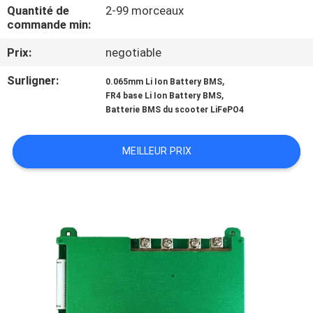
Quantité de
2-99 morceaux
commande min:
CONTRÔLE
Prix:
negotiable
DE
QUALITÉ
Surligner:
,
0.065mm Li Ion Battery BMS
,
FR4 base Li Ion Battery BMS
Batterie BMS du scooter LiFePO4
CONTACTEZ-
NOUS
MEILLEUR PRIX
NOUVELLES
CAS
PLAN
DU