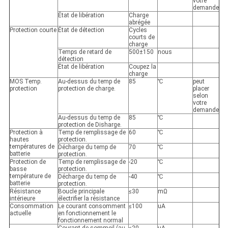
votre
demande
État de libération
Charge
abrégée
Protection courte
État de détection
Cycles
courts de
charge
Temps de retard de
500±150
nous
détection
État de libération
Coupez la
charge
MOS Temp.
Au-dessus du temp de
85
℃
peut
protection
protection de charge.
placer
selon
votre
demande
Au-dessus du temp de
85
℃
protection de Disharge.
Protection à
Temp de remplissage de
60
℃
hautes
protection.
températures de
Décharge du temp de
70
℃
batterie
protection.
Protection de
Temp de remplissage de
-20
℃
basse
protection.
température de
Décharge du temp de
-40
℃
batterie
protection.
Résistance
Boucle principale
≤30
mΩ
intérieure
électrifier la résistance
Consommation
Le courant consomment
≤100
uA
actuelle
en fonctionnement le
fonctionnement normal