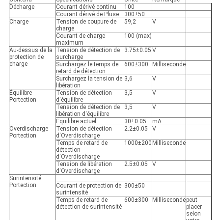
Décharge
Courant dérivé continu
100
Courant dérivé de Pluse
300±50
Charge
Tension de coupure de
59,2
V
charge
Courant de charge
100 (max)
maximum
Au-dessus de la
Tension de détection de
3.75±0.05
V
protection de
surcharge
charge
Surchargez le temps de
600±300
Milliseconde
retard de détection
Surchargez la tension de
3,6
V
libération
Équilibre
Tension de détection
3,5
V
Portection
d'équilibre
Tension de détection de
3,5
V
libération d'équilibre
Équilibre actuel
30±0.05
mA
Overdischarge
Tension de détection
2.2±0.05
V
Portection
d'Overdischarge
Temps de retard de
1000±200
Milliseconde
détection
d'Overdischarge
Tension de libération
2.5±0.05
V
d'Overdischarge
Surintensité
Portection
Courant de protection de
300±50
surintensité
Temps de retard de
600±300
Milliseconde
peut
détection de surintensité
placer
selon