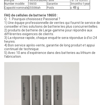
Marque
PassionalBAK
Taille
18*18*65mm
Number modèle
18650
Garantie
3months-1year
≤ 48 g
Capacité nominale
2550Mah
Poids
FAQ de cellules de batterie 18650 :
Q : 1. Pourquoi choisissez Passional ?
1) Une équipe professionnelle de ventes qui fournit le service de
conseiller et les solutions de batterie les plus concurrentielles.
2) produits de batterie de Large-gamme pour répondre aux
différentes exigences de clients.
3) La réponse rapide, chaque enquête sera répondue à d'ici 24
heures.
4) Bon service après-vente, garantie de long produit et appui
continuel de technique.
5) Avec 10 ans d'expérience dans des batteries au lithium de
fabrication.