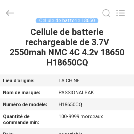
Shenzhen
Passional
Import
And
Export
Cellule de batterie 18650
Co.,
Ltd..
All
Cellule de batterie
MAISON
Rights
Reserved.
rechargeable de 3.7V
Developed
by
ECER
PRODUITS
2550mah NMC 4C 4.2v 18650
H18650CQ
AU
SUJET
Lieu d'origine:
LA CHINE
DE
Nom de marque:
PASSIONALBAK
NOUS
Numéro de modèle:
H18650CQ
Quantité de
100-9999 morceaux
VISITE
commande min:
D'USINE