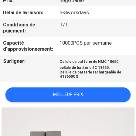
Prix:
negotiable
Délai de livraison:
5-8workdays
CONTRÔLE
DE
Conditions de
T/T
paiement:
QUALITÉ
Capacité
10000PCS par semaine
d'approvisionnement:
CONTACTEZ-
Surligner:
,
Cellule de batterie de NMC 18650
NOUS
,
cellule de batterie 4C 18650
Cellule de batterie rechargeable de
H18650CQ
NOUVELLES
MEILLEUR PRIX
CAS
PLAN
DU