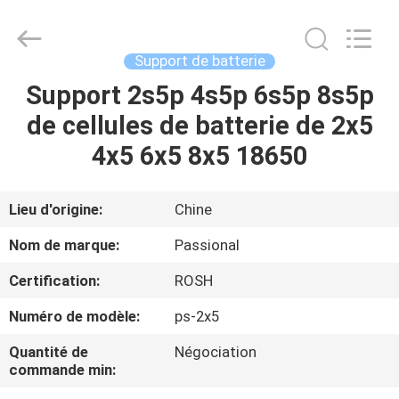
Shenzhen
Passional
Import
And
Export
Support de batterie
Co.,
Ltd..
All
Support 2s5p 4s5p 6s5p 8s5p
MAISON
Rights
Reserved.
de cellules de batterie de 2x5
Developed
by
ECER
PRODUITS
4x5 6x5 8x5 18650
AU
Lieu d'origine:
Chine
SUJET
Nom de marque:
Passional
DE
Certification:
ROSH
NOUS
Numéro de modèle:
ps-2x5
VISITE
Quantité de
Négociation
commande min:
D'USINE