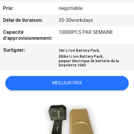
Prix:
negotiable
CONTRÔLE
Délai de livraison:
25-30workdays
DE
Capacité
10000PCS PAR SEMAINE
QUALITÉ
d'approvisionnement:
Surligner:
,
36v Li Ion Battery Pack
CONTACTEZ-
,
EBike Li Ion Battery Pack
paquet électrique de batterie de la
NOUS
bicyclette 10Ah
NOUVELLES
MEILLEUR PRIX
CAS
PLAN
DU