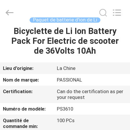
Passional
Import
And
Export
Co.,
Paquet de batterie d'ion de Li
Ltd..
All
Rights
Bicyclette de Li Ion Battery
MAISON
Reserved.
Developed
Pack For Electric de scooter
by
ECER
PRODUITS
de 36Volts 10Ah
AU
Lieu d'origine:
La Chine
SUJET
Nom de marque:
PASSIONAL
DE
Certification:
Can do the certification as per
NOUS
your request
Numéro de modèle:
PS3610
VISITE
Quantité de
100 PCs
D'USINE
commande min: