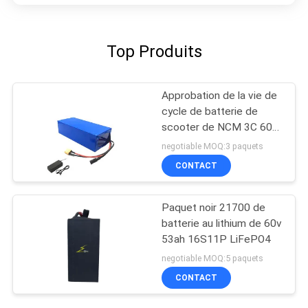
Top Produits
Approbation de la vie de
cycle de batterie de
scooter de NCM 3C 60V
20ah longue ROHS
negotiable MOQ:3 paquets
CONTACT
Paquet noir 21700 de
batterie au lithium de 60v
53ah 16S11P LiFePO4
negotiable MOQ:5 paquets
CONTACT