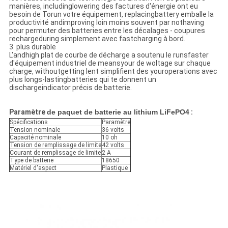
manières, includinglowering des factures d'énergie ont eu
besoin de Torun votre équipement, replacingbattery emballe la
productivité andimproving loin moins souvent par nothaving
pour permuter des batteries entre les décalages - coupures
rechargeduring simplement avec fastcharging à bord.
3. plus durable
L'andhigh plat de courbe de décharge a soutenu le runsfaster
d'équipement industriel de meansyour de woltage sur chaque
charge, withoutgetting lent simplifient des youroperations avec
plus longs-lastingbatteries qui te donnent un
dischargeindicator précis de batterie.
Paramètre
de paquet de batterie au lithium LiFePO4
:
Spécifications
Paramètre
Tension nominale
36 volts
Capacité nominale
10 oh
Tension de remplissage de limite
42 volts
Courant de remplissage de limite
2 A
Type de batterie
18650
Matériel d'aspect
Plastique