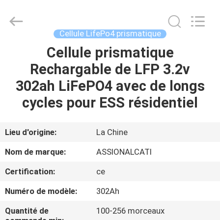
Import
And
Export
Co.,
Ltd..
Cellule LifePo4 prismatique
All
Rights
Reserved.
Cellule prismatique
MAISON
Developed
by
Rechargable de LFP 3.2v
ECER
PRODUITS
302ah LiFePO4 avec de longs
cycles pour ESS résidentiel
AU
SUJET
Lieu d'origine:
La Chine
DE
Nom de marque:
ASSIONALCATl
NOUS
Certification:
ce
Numéro de modèle:
302Ah
VISITE
D'USINE
Quantité de
100-256 morceaux