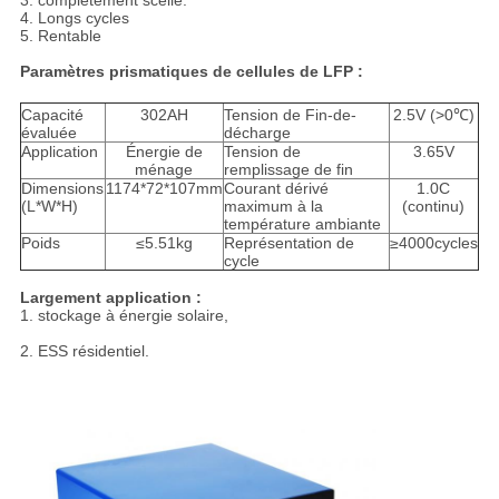
3. complètement scellé.
4. Longs cycles
5. Rentable
Paramètres prismatiques de cellules de LFP :
Capacité
302AH
Tension de Fin-de-
2.5V (>0℃)
évaluée
décharge
Application
Énergie de
Tension de
3.65V
ménage
remplissage de fin
Dimensions
1174*72*107mm
Courant dérivé
1.0C
(L*W*H)
maximum à la
(continu)
température ambiante
Poids
≤5.51kg
Représentation de
≥4000cycles
cycle
Largement application :
1. stockage à énergie solaire,
2. ESS résidentiel.