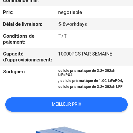
commande min:
Prix:
negotiable
CONTRÔLE
DE
Délai de livraison:
5-8workdays
QUALITÉ
Conditions de
T/T
paiement:
CONTACTEZ-
Capacité
10000PCS PAR SEMAINE
d'approvisionnement:
NOUS
Surligner:
cellule prismatique de 3.2v 302ah
LiFePO4
,
,
NOUVELLES
cellule prismatique de 1.0C LiFePO4
cellule prismatique de 3.2v 302ah LFP
CAS
MEILLEUR PRIX
PLAN
DU