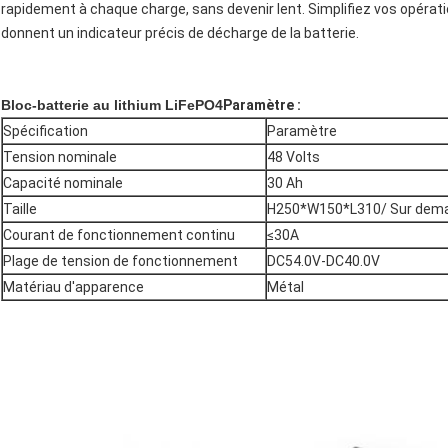
rapidement à chaque charge, sans devenir lent. Simplifiez vos opérati
donnent un indicateur précis de décharge de la batterie.
Bloc-batterie au lithium LiFePO4
Paramètre :
Spécification
Paramètre
Tension nominale
48 Volts
Capacité nominale
30 Ah
Taille
H250*W150*L310/ Sur dem
Courant de fonctionnement continu
≤30A
Plage de tension de fonctionnement
DC54.0V-DC40.0V
Matériau d'apparence
Métal