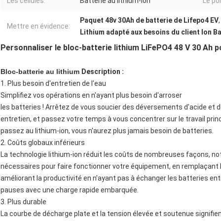
Les cellules:
Batterie au lithium-ion
Le po
Paquet 48v 30Ah de batterie de Lifepo4 EV
Mettre en évidence:
Lithium adapté aux besoins du client Ion B
Personnaliser le bloc-batterie lithium LiFePO4 48 V 30 Ah
Bloc-batterie au lithium
Description :
1. Plus besoin d'entretien de l'eau
Simplifiez vos opérations en n'ayant plus besoin d'arroser
les batteries ! Arrêtez de vous soucier des déversements d'acide et d
entretien, et passez votre temps à vous concentrer sur le travail pri
passez au lithium-ion, vous n'aurez plus jamais besoin de batteries.
2. Coûts globaux inférieurs
La technologie lithium-ion réduit les coûts de nombreuses façons, n
nécessaires pour faire fonctionner votre équipement, en remplaçant
améliorant la productivité en n'ayant pas à échanger les batteries entre
pauses avec une charge rapide embarquée.
3. Plus durable
La courbe de décharge plate et la tension élevée et soutenue signifie