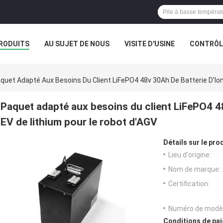
RODUITS
AU SUJET DE NOUS
VISITE D'USINE
CONTRÔLE
quet Adapté Aux Besoins Du Client LiFePO4 48v 30Ah De Batterie D'Ion
Paquet adapté aux besoins du client LiFePO4 48
EV de lithium pour le robot d'AGV
Détails sur le prod
Lieu d'origine:
Nom de marque:
Certification:
Numéro de modèl
Conditions de pai