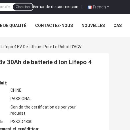
Demande de soumission
|
French
Chercher
 DE QUALITÉ
CONTACTEZ-NOUS
NOUVELLES
CAS
 Lifepo 4 EV De Lithium Pour Le Robot D'AGV
v 30Ah de batterie d'Ion Lifepo 4
uit:
CHINE
PASSIONAL
Can do the certification as per your
request
e:
PSKXD4830
ement et expédition: