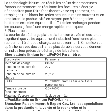
La technologie lithium-ion réduit les coûts de nombreuses
façons, notamment en réduisant les factures d'énergie
nécessaires pour faire fonctionner votre équipement, en
remplaçant les blocs-batteries beaucoup moins souvent et en
améliorant la productivité en n'ayant pas à échanger les
batteries entre les équipes - il suffit de les recharger pendant
les pauses grâce à une charge rapide embarquée.
3. Plus durable
La courbe de décharge plate et la tension élevée et soutenue
signifient que votre équipement industriel fonctionne plus
rapidement à chaque charge, sans devenir lent. Simplifiez vos
opérations avec des batteries plus durables qui vous donnent
un indicateur précis de décharge de la batterie.
Bloc-batterie lithium-ion LiFePO4
Paramètre :
Spécification
Paramètre
Méthode de charge
CC-CV
Tension de coupure de
20V
décharge
Tension de coupure de
29,2 V
charge
Taille
235*400*200mm La taille peut être
personnalisée
Température de
-20~+65℃
fonctionnement
Matériau d'apparence
Sablage au métal
LiPack
Batterie au lithium FePO4
Usine :
Shenzhen Paisen Import & Export Co., Ltd. est spécialisée
dans la production, la vente et la recherche et le