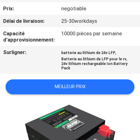
Prix:
negotiable
CONTRÔLE
Délai de livraison:
25-30workdays
DE
Capacité
10000 pièces par semaine
QUALITÉ
d'approvisionnement:
Surligner:
,
batterie au lithium de 24v LFP
CONTACTEZ-
,
Batterie au lithium de LFP pour le rv
24v lithium rechargeable Ion Battery
NOUS
Pack
NOUVELLES
MEILLEUR PRIX
CAS
PLAN
DU