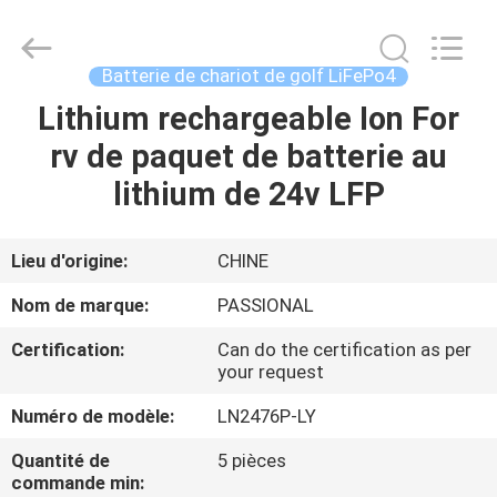
Passional
Import
And
Export
Co.,
Batterie de chariot de golf LiFePo4
Ltd..
All
Lithium rechargeable Ion For
MAISON
Rights
Reserved.
Developed
rv de paquet de batterie au
by
ECER
PRODUITS
lithium de 24v LFP
AU
Lieu d'origine:
CHINE
SUJET
Nom de marque:
PASSIONAL
DE
Certification:
Can do the certification as per
NOUS
your request
Numéro de modèle:
LN2476P-LY
VISITE
Quantité de
5 pièces
D'USINE
commande min: