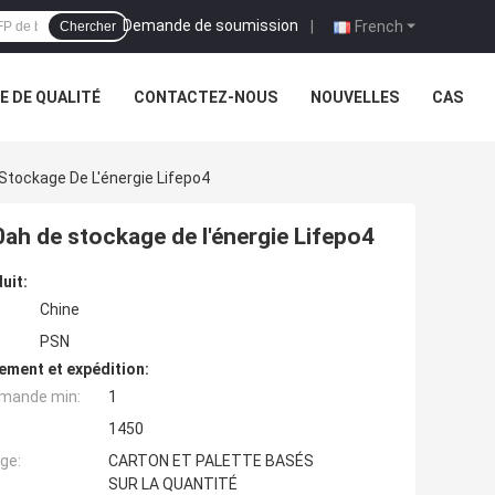
Demande de soumission
|
French
Chercher
 DE QUALITÉ
CONTACTEZ-NOUS
NOUVELLES
CAS
tockage De L'énergie Lifepo4
ah de stockage de l'énergie Lifepo4
uit:
Chine
PSN
ement et expédition:
mande min:
1
1450
ge:
CARTON ET PALETTE BASÉS
SUR LA QUANTITÉ