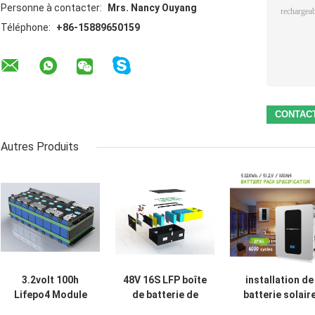
Personne à contacter:
Mrs. Nancy Ouyang
Téléphone:
+86-15889650159
Autres Produits
3.2volt 100h
48V 16S LFP boîte
installation de
Lifepo4 Module
de batterie de
batterie solair
de cellule de
bricolage avec
résidentielle d