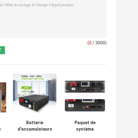
(
0
/ 3000)
Batterie
Paquet de
e
d'accumulateurs
système
e
résidentielle
résidentiel de