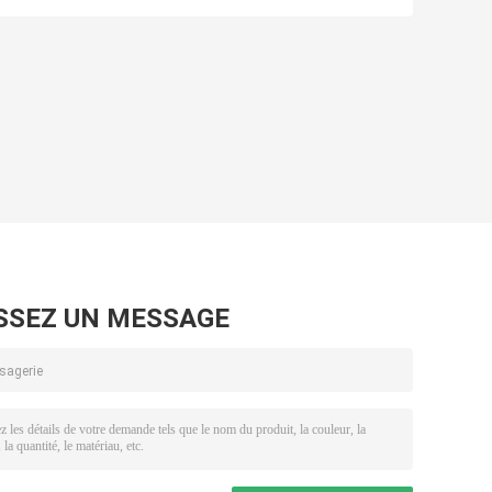
5.12kwh
batterie
d'accumulateurs
de lithium 5kwh
48V 100Ah
durable
SSEZ UN MESSAGE