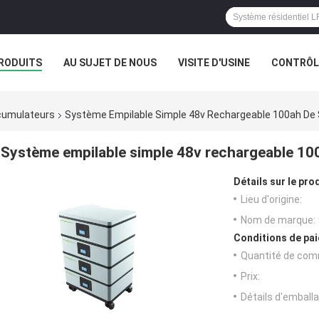
RODUITS
AU SUJET DE NOUS
VISITE D'USINE
CONTRÔLE
ccumulateurs
Système Empilable Simple 48v Rechargeable 100ah De S
Système empilable simple 48v rechargeable 100
Détails sur le prod
Lieu d'origine:
Nom de marque:
Conditions de pai
Quantité de com
Prix:
Détails d'emballa