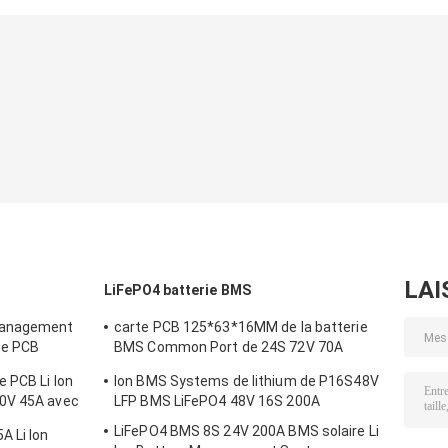
batterie 8s 24V
Smart BMS EVE
48V 100Ah
48V Stockage
CALB 280Ah kits
d'énergie Piles au
de bricolage type
lithium
pile sans cellules
LAI
LiFePO4 batterie BMS
Management
carte PCB 125*63*16MM de la batterie
te PCB
BMS Common Port de 24S 72V 70A
LiFePO4
 PCB Li Ion
Ion BMS Systems de lithium de P16S48V
60V 45A avec
LFP BMS LiFePO4 48V 16S 200A
LiFePO4 BMS 8S 24V 200A BMS solaire Li
A Li Ion