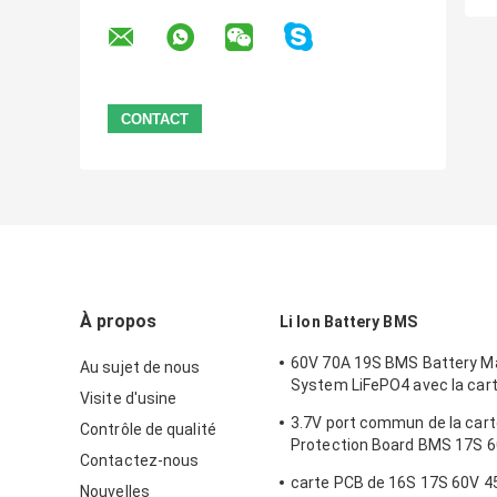
À propos
Li Ion Battery BMS
60V 70A 19S BMS Battery 
Au sujet de nous
System LiFePO4 avec la car
Visite d'usine
d'équilibre
3.7V port commun de la carte
Contrôle de qualité
Protection Board BMS 17S 
Contactez-nous
l'équilibre
carte PCB de 16S 17S 60V 45
Nouvelles