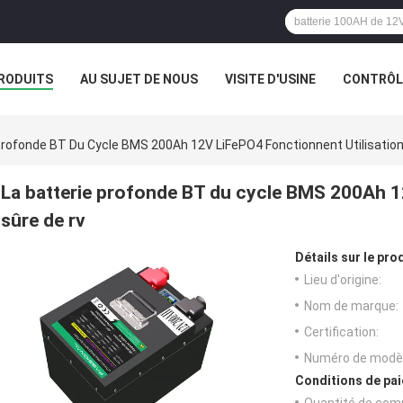
RODUITS
AU SUJET DE NOUS
VISITE D'USINE
CONTRÔLE
Profonde BT Du Cycle BMS 200Ah 12V LiFePO4 Fonctionnent Utilisation
La batterie profonde BT du cycle BMS 200Ah 1
sûre de rv
Détails sur le prod
Lieu d'origine:
Nom de marque:
Certification:
Numéro de modèl
Conditions de pai