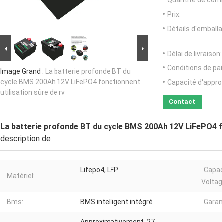
Quantité de com
Prix:
Détails d'emballa
Délai de livraison:
Conditions de pa
Image Grand :
La batterie profonde BT du
cycle BMS 200Ah 12V LiFePO4 fonctionnent
Capacité d'appr
utilisation sûre de rv
Contact
La batterie profonde BT du cycle BMS 200Ah 12V LiFePO4 fo
description de
Lifepo4, LFP
Capac
Matériel:
Voltag
Bms:
BMS intelligent intégré
Garan
Approximativement, 27