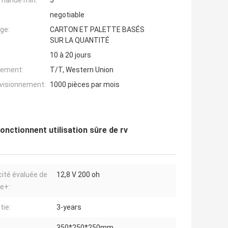
mande min:
5
negotiable
ge:
CARTON ET PALETTE BASÉS
SUR LA QUANTITÉ
10 à 20 jours
iement:
T/T, Western Union
ovisionnement:
1000 pièces par mois
nctionnent utilisation sûre de rv
ité évaluée de
12,8 V 200 oh
e+:
tie:
3-years
350*250*250mm