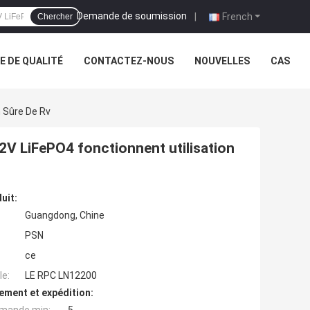
Demande de soumission
|
French
Chercher
 DE QUALITÉ
CONTACTEZ-NOUS
NOUVELLES
CAS
 Sûre De Rv
2V LiFePO4 fonctionnent utilisation
uit:
Guangdong, Chine
PSN
ce
e:
LE RPC LN12200
ement et expédition: