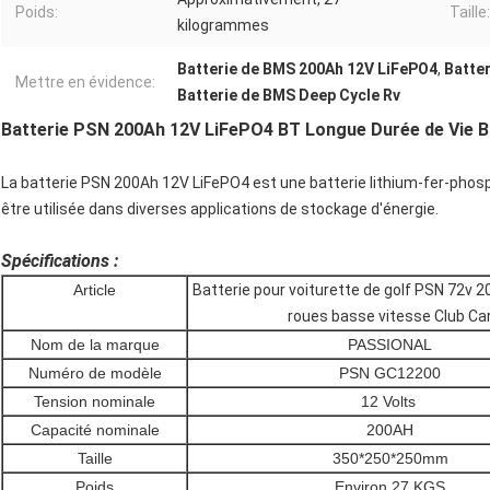
Poids:
Taille:
kilogrammes
Batterie de BMS 200Ah 12V LiFePO4
,
Batte
Mettre en évidence:
Batterie de BMS Deep Cycle Rv
Batterie PSN 200Ah 12V LiFePO4 BT Longue Durée de Vie B
La batterie PSN 200Ah 12V LiFePO4 est une batterie lithium-fer-pho
être utilisée dans diverses applications de stockage d'énergie.
Spécifications :
Article
Batterie pour voiturette de golf PSN 72v 2
roues basse vitesse Club Ca
Nom de la marque
PASSIONAL
Numéro de modèle
PSN GC12200
Tension nominale
12 Volts
Capacité nominale
200AH
Taille
350*250*250mm
Poids
Environ 27 KGS