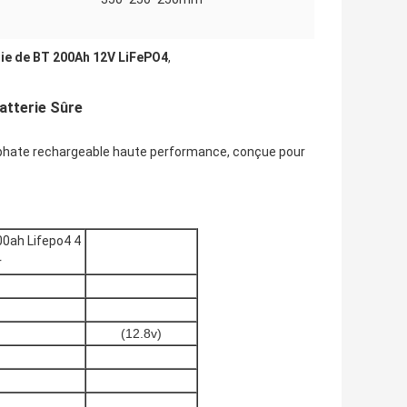
rie de BT 200Ah 12V LiFePO4
,
atterie Sûre
sphate rechargeable haute performance, conçue pour
00ah Lifepo4 4
r
(12.8v)