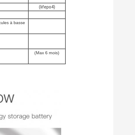
(lifepo4)
icules à basse
(Max 6 mois)