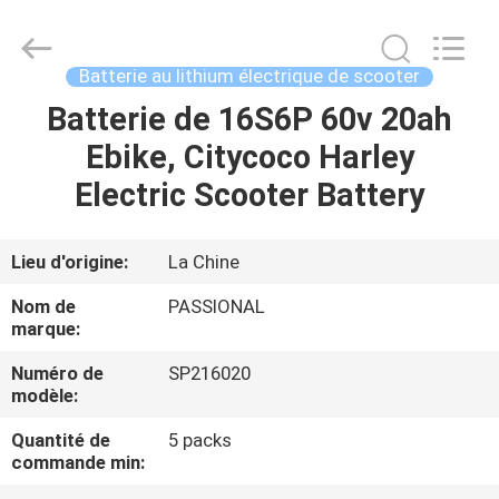
Passional
Import
And
Export
Co.,
Batterie au lithium électrique de scooter
Ltd..
All
Batterie de 16S6P 60v 20ah
MAISON
Rights
Reserved.
Developed
Ebike, Citycoco Harley
by
ECER
PRODUITS
Electric Scooter Battery
AU
Lieu d'origine:
La Chine
SUJET
Nom de
PASSIONAL
DE
marque:
NOUS
Numéro de
SP216020
modèle:
VISITE
Quantité de
5 packs
commande min:
D'USINE