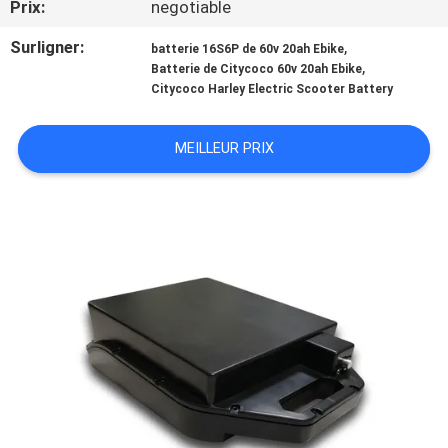
Prix:
negotiable
CONTRÔLE
Surligner:
,
batterie 16S6P de 60v 20ah Ebike
,
Batterie de Citycoco 60v 20ah Ebike
DE
Citycoco Harley Electric Scooter Battery
QUALITÉ
MEILLEUR PRIX
CONTACTEZ-
NOUS
NOUVELLES
CAS
PLAN
DU