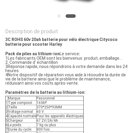
SITE
PRIVACY
Description de produit
POLICY
3C ROHS 60v 20ah batterie pour vélo électrique Citycoco
batterie pour scooter Harley
Pack de piles au lithium-ion
Le service
:
1Les fabricants OEM sont les bienvenus: produit, emballage...
2. Commande d' échantillon
3Réponse rapide, nous répondrons à votre demande dans les 24
heures.
4Notre dispositif de réparation vous aide à résoudre la durée de
vie de la batterie ainsi que le problème de maintenance,
réduisant ainsi vos coûts après-vente.
Paramètres de la batterie au lithium-ion:
Marque
Passionnel
1
Type composé:
16S6P
2
Taille
370*250*93MM
3
Voltage normal
60 V
4
Capacité normale
Pour les appareils électriques
5
Chargeur
67.2V/2A/4A
6
Le poids
7 kg ou plus
7
Durée du cycle:
800 fois