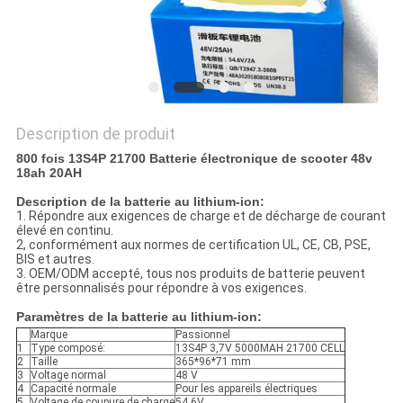
SITE
PRIVACY
POLICY
Description de produit
800 fois 13S4P 21700 Batterie électronique de scooter 48v
18ah 20AH
Description de la batterie au lithium-ion:
1. Répondre aux exigences de charge et de décharge de courant
élevé en continu.
2, conformément aux normes de certification UL, CE, CB, PSE,
BIS et autres.
3. OEM/ODM accepté, tous nos produits de batterie peuvent
être personnalisés pour répondre à vos exigences.
Paramètres de la batterie au lithium-ion:
Marque
Passionnel
1
Type composé:
13S4P 3,7V 5000MAH 21700 CELL
2
Taille
365*96*71 mm
3
Voltage normal
48 V
4
Capacité normale
Pour les appareils électriques
5
Voltage de coupure de charge
54.6V