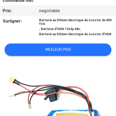
commande min:
Prix:
negotiable
CONTRÔLE
DE
Surligner:
Batterie au lithium électrique de scooter de 800
fois
,
,
QUALITÉ
Batterie d'OEM 13s4p 48v
Batterie au lithium électrique de scooter d'OEM
CONTACTEZ-
MEILLEUR PRIX
NOUS
NOUVELLES
CAS
PLAN
DU