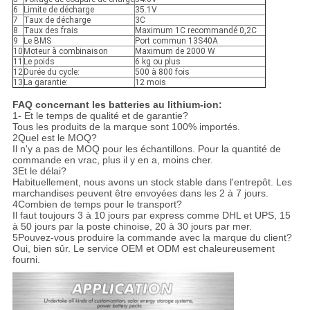
6
Limite de décharge
35.1V
7
Taux de décharge
3C
8
Taux des frais
Maximum 1C recommandé 0,2C
9
Le BMS
Port commun 13S40A
10
Moteur à combinaison
Maximum de 2000 W
11
Le poids
6 kg ou plus
12
Durée du cycle:
500 à 800 fois
13
La garantie:
12 mois
FAQ concernant les batteries au lithium-ion:
1- Et le temps de qualité et de garantie?
Tous les produits de la marque sont 100% importés.
2Quel est le MOQ?
Il n'y a pas de MOQ pour les échantillons. Pour la quantité de
commande en vrac, plus il y en a, moins cher.
3Et le délai?
Habituellement, nous avons un stock stable dans l'entrepôt. Les
marchandises peuvent être envoyées dans les 2 à 7 jours.
4Combien de temps pour le transport?
Il faut toujours 3 à 10 jours par express comme DHL et UPS, 15
à 50 jours par la poste chinoise, 20 à 30 jours par mer.
5Pouvez-vous produire la commande avec la marque du client?
Oui, bien sûr. Le service OEM et ODM est chaleureusement
fourni.