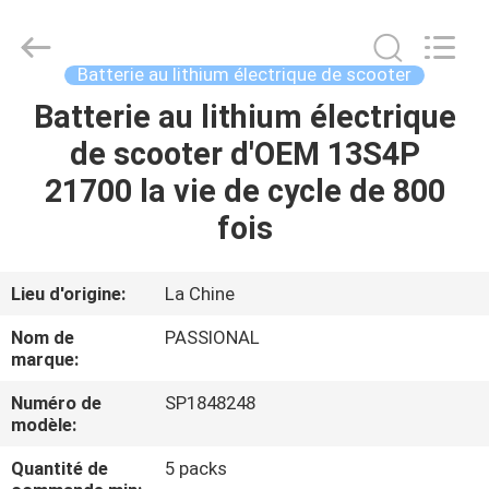
Import
And
Export
Co.,
Ltd..
Batterie au lithium électrique de scooter
All
Rights
Reserved.
Batterie au lithium électrique
MAISON
Developed
by
de scooter d'OEM 13S4P
ECER
PRODUITS
21700 la vie de cycle de 800
fois
AU
SUJET
Lieu d'origine:
La Chine
DE
Nom de
PASSIONAL
NOUS
marque:
Numéro de
SP1848248
modèle:
VISITE
D'USINE
Quantité de
5 packs