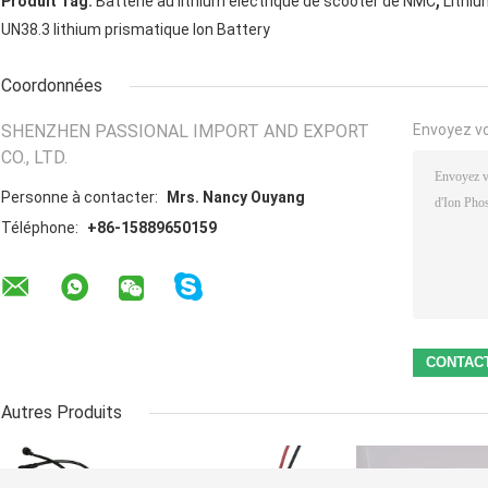
Produit Tag:
Batterie au lithium électrique de scooter de NMC
Lithiu
UN38.3 lithium prismatique Ion Battery
Coordonnées
SHENZHEN PASSIONAL IMPORT AND EXPORT
Envoyez v
CO., LTD.
Personne à contacter:
Mrs. Nancy Ouyang
Téléphone:
+86-15889650159
Autres Produits