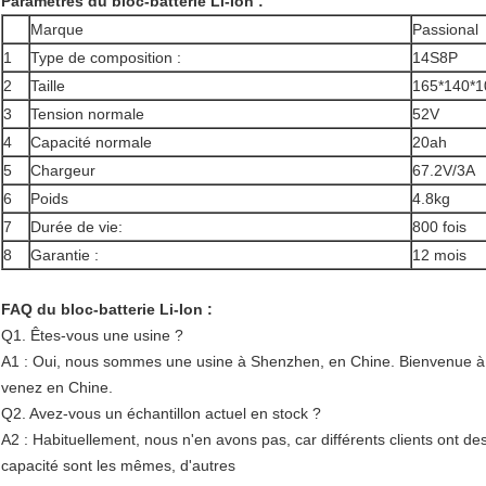
Paramètres du bloc-batterie Li-Ion :
Marque
Passional
1
Type de composition :
14S8P
2
Taille
165*140*
3
Tension normale
52V
4
Capacité normale
20ah
5
Chargeur
67.2V/3A
6
Poids
4.8kg
7
Durée de vie:
800 fois
8
Garantie :
12 mois
FAQ du bloc-batterie Li-Ion :
Q1. Êtes-vous une usine ?
A1 : Oui, nous sommes une usine à Shenzhen, en Chine. Bienvenue à v
venez en Chine.
Q2. Avez-vous un échantillon actuel en stock ?
A2 : Habituellement, nous n'en avons pas, car différents clients ont de
capacité sont les mêmes, d'autres