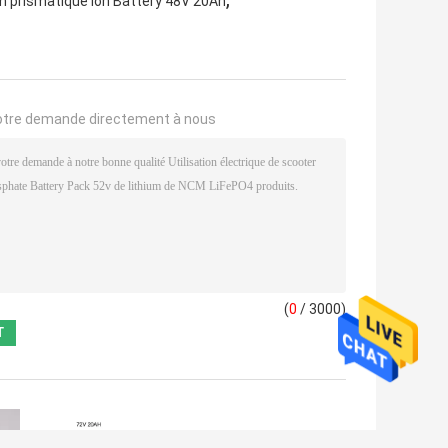
m prismatique Ion Battery 48V 20Ah
otre demande directement à nous
(
0
/ 3000)