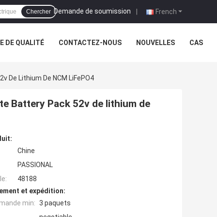
Demande de soumission
|
French
Chercher
 DE QUALITÉ
CONTACTEZ-NOUS
NOUVELLES
CAS
 52v De Lithium De NCM LiFePO4
te Battery Pack 52v de lithium de
uit:
Chine
PASSIONAL
e:
48188
ement et expédition:
mande min:
3 paquets