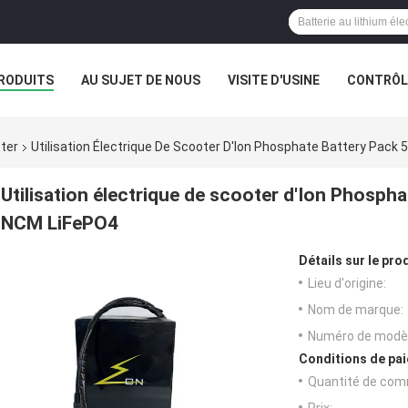
RODUITS
AU SUJET DE NOUS
VISITE D'USINE
CONTRÔLE
oter
Utilisation Électrique De Scooter D'Ion Phosphate Battery Pack
Utilisation électrique de scooter d'Ion Phospha
NCM LiFePO4
Détails sur le prod
Lieu d'origine:
Nom de marque:
Numéro de modèl
Conditions de pai
Quantité de com