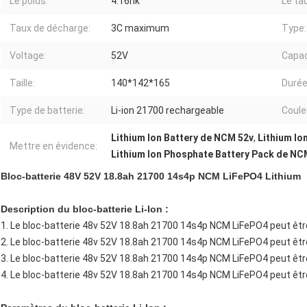
Le poids:
4.16hk
Le ta
Taux de décharge:
3C maximum
Type:
Voltage:
52V
Capac
Taille:
140*142*165
Durée
Type de batterie:
Li-ion 21700 rechargeable
Coule
Lithium Ion Battery de NCM 52v
,
Lithium Io
Mettre en évidence:
Lithium Ion Phosphate Battery Pack de NC
Bloc-batterie 48V 52V 18.8ah 21700 14s4p NCM LiFePO4 Lithium
Description du bloc-batterie Li-Ion :
1. Le bloc-batterie 48v 52V 18.8ah 21700 14s4p NCM LiFePO4 peut êtr
2. Le bloc-batterie 48v 52V 18.8ah 21700 14s4p NCM LiFePO4 peut êtr
3. Le bloc-batterie 48v 52V 18.8ah 21700 14s4p NCM LiFePO4 peut être
4. Le bloc-batterie 48v 52V 18.8ah 21700 14s4p NCM LiFePO4 peut être