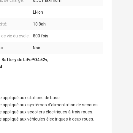
ux de charge:
0.5C maximum
Li-ion
ité:
18.8ah
 de vie du cycle:
800 fois
ur:
Noir
n Battery de LiFePO4 52v
,
M
e appliqué aux stations de base.
e appliqué aux systèmes d'alimentation de secours.
 appliqué aux scooters électriques à trois roues.
 appliqué aux véhicules électriques à deux roues.