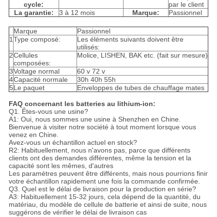
cycle:
par le client
La garantie:
3 à 12 mois
Marque:
Passionnel
Marque
Passionnel
1
Type composé:
Les éléments suivants doivent être
utilisés:
2
Cellules
Molice, LISHEN, BAK etc. (fait sur mesure)
composées:
3
Voltage normal
60 v 72 v
4
Capacité normale
30h 40h 55h
5
Le paquet
Enveloppes de tubes de chauffage mates
FAQ concernant les batteries au lithium-ion:
Q1. Êtes-vous une usine?
A1: Oui, nous sommes une usine à Shenzhen en Chine.
Bienvenue à visiter notre société à tout moment lorsque vous
venez en Chine.
Avez-vous un échantillon actuel en stock?
R2: Habituellement, nous n'avons pas, parce que différents
clients ont des demandes différentes, même la tension et la
capacité sont les mêmes, d'autres
Les paramètres peuvent être différents, mais nous pourrions finir
votre échantillon rapidement une fois la commande confirmée.
Q3. Quel est le délai de livraison pour la production en série?
A3: Habituellement 15-32 jours, cela dépend de la quantité, du
matériau, du modèle de cellule de batterie et ainsi de suite, nous
suggérons de vérifier le délai de livraison cas