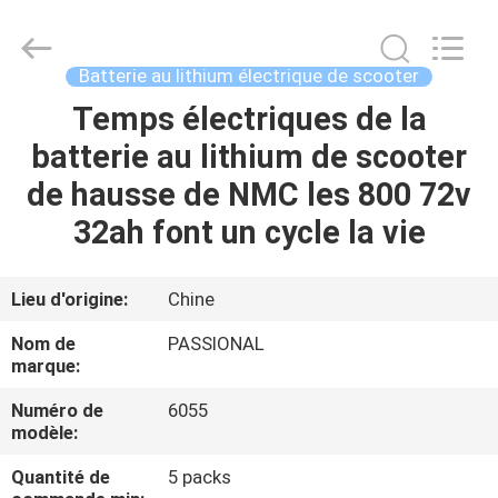
Import
And
Export
Co.,
Ltd..
Batterie au lithium électrique de scooter
All
Rights
Temps électriques de la
MAISON
Reserved.
Developed
by
batterie au lithium de scooter
ECER
PRODUITS
de hausse de NMC les 800 72v
32ah font un cycle la vie
AU
SUJET
Lieu d'origine:
Chine
DE
Nom de
PASSIONAL
NOUS
marque:
Numéro de
6055
modèle:
VISITE
D'USINE
Quantité de
5 packs