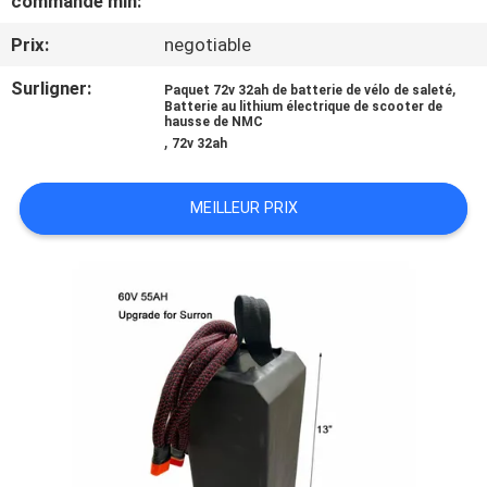
commande min:
Prix:
negotiable
CONTRÔLE
DE
Surligner:
,
Paquet 72v 32ah de batterie de vélo de saleté
Batterie au lithium électrique de scooter de
QUALITÉ
hausse de NMC
,
72v 32ah
CONTACTEZ-
MEILLEUR PRIX
NOUS
NOUVELLES
CAS
PLAN
DU