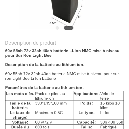
SITE
PRIVACY
POLICY
Description de produit
60v 55ah 72v 32ah 40ah batterie Li-Ion NMC mise à niveau
pour Sur Ron Light Bee
Description de la batterie au lithium-ion:
60v 55ah 72v 32ah 40ah batterie NMC mise à niveau pour sur-
ron Light Bee Li Ion batterie
Paramètres de la batterie au lithium-ion:
Les mots clés:
Pack de piles au
Applications:
Vélo de
lithium-ion
terre
Taille de la
390*145*160 mm
Poids:
16 kilos 18
batterie:
kilos
Le taux de
Maximum 0,5C
Le type:
Li-Ion
charge:
Voltage:
60 v/72 v
Capacité:
30h 40h 55h
Durée du
800 fois
Taille:
Fabriqué