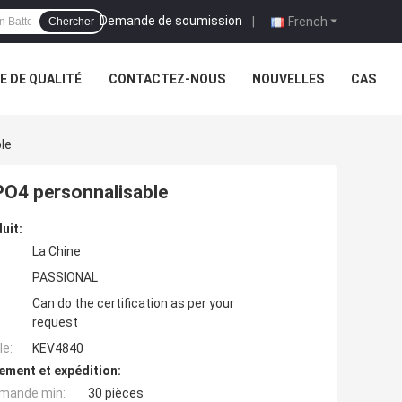
Demande de soumission
|
French
Chercher
 DE QUALITÉ
CONTACTEZ-NOUS
NOUVELLES
CAS
ble
FePO4 personnalisable
uit:
La Chine
PASSIONAL
Can do the certification as per your
request
e:
KEV4840
ement et expédition:
mande min:
30 pièces