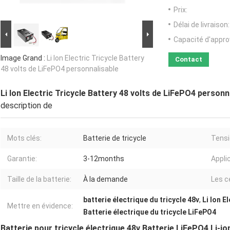
Prix:
Délai de livraison:
Capacité d'appr
Image Grand :
Li Ion Electric Tricycle Battery
Contact
48 volts de LiFePO4 personnalisable
Li Ion Electric Tricycle Battery 48 volts de LiFePO4 personn
description de
Mots clés:
Batterie de tricycle
Tensi
Garantie:
3-12months
Applic
Taille de la batterie:
À la demande
Les ce
batterie électrique du tricycle 48v
,
Li Ion E
Mettre en évidence:
Batterie électrique du tricycle LiFePO4
Batterie pour tricycle électrique 48v Batterie LiFePO4 Li-i