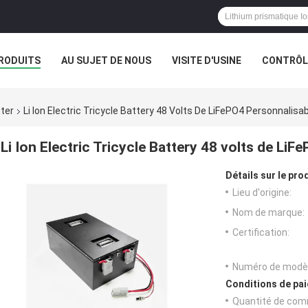
RODUITS
AU SUJET DE NOUS
VISITE D'USINE
CONTRÔLE
oter
Li Ion Electric Tricycle Battery 48 Volts De LiFePO4 Personnalisa
Li Ion Electric Tricycle Battery 48 volts de Li
Détails sur le prod
Lieu d'origine:
Nom de marque:
Certification:
Numéro de modèl
Conditions de pai
Quantité de com