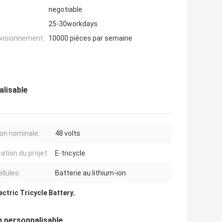
negotiable
25-30workdays
ovisionnement:
10000 pièces par semaine
alisable
on nominale:
48 volts
ation du projet:
E-tricycle
llules:
Batterie au lithium-ion
lectric Tricycle Battery
,
on personnalisable