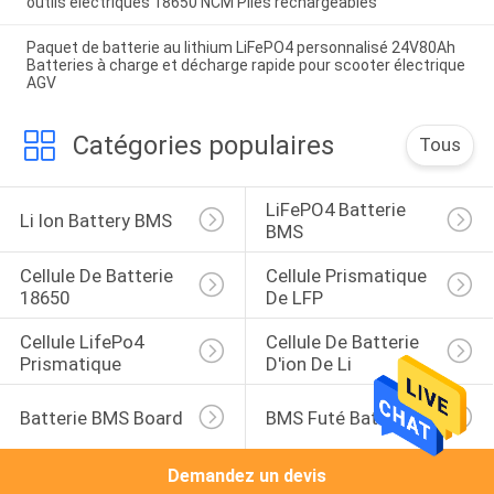
outils électriques 18650 NCM Piles rechargeables
Paquet de batterie au lithium LiFePO4 personnalisé 24V80Ah
Batteries à charge et décharge rapide pour scooter électrique
AGV
Catégories populaires
Tous
LiFePO4 Batterie 
Li Ion Battery BMS
BMS
Cellule De Batterie 
Cellule Prismatique 
18650
De LFP
Cellule LifePo4 
Cellule De Batterie 
Prismatique
D'ion De Li
Batterie BMS Board
BMS Futé Battery
Demandez un devis