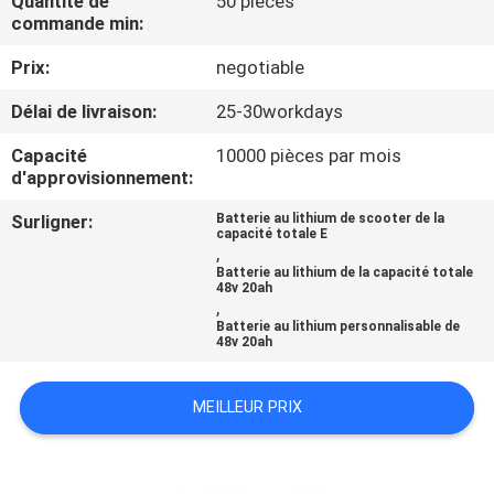
Quantité de
50 pièces
commande min:
CONTRÔLE
Prix:
negotiable
DE
Délai de livraison:
25-30workdays
QUALITÉ
Capacité
10000 pièces par mois
d'approvisionnement:
CONTACTEZ-
Surligner:
Batterie au lithium de scooter de la
NOUS
capacité totale E
,
Batterie au lithium de la capacité totale
48v 20ah
NOUVELLES
,
Batterie au lithium personnalisable de
48v 20ah
CAS
MEILLEUR PRIX
PLAN
DU