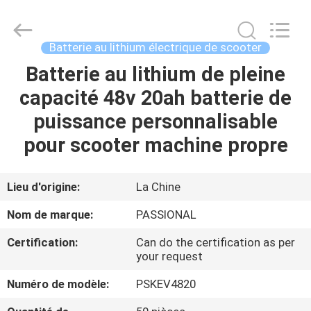
Passional
Import
And
Export
Co.,
Batterie au lithium électrique de scooter
Ltd..
All
Batterie au lithium de pleine
MAISON
Rights
Reserved.
Developed
capacité 48v 20ah batterie de
by
ECER
PRODUITS
puissance personnalisable
pour scooter machine propre
AU
SUJET
Lieu d'origine:
La Chine
DE
Nom de marque:
PASSIONAL
NOUS
Certification:
Can do the certification as per
your request
VISITE
Numéro de modèle:
PSKEV4820
D'USINE