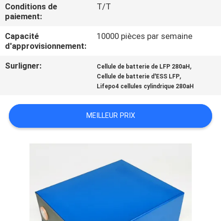
Conditions de
T/T
paiement:
CONTRÔLE
Capacité
10000 pièces par semaine
DE
d'approvisionnement:
QUALITÉ
Surligner:
,
Cellule de batterie de LFP 280aH
,
Cellule de batterie d'ESS LFP
CONTACTEZ-
Lifepo4 cellules cylindrique 280aH
NOUS
MEILLEUR PRIX
NOUVELLES
CAS
PLAN
DU