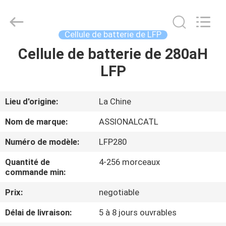
Import
And
Export
Co.,
Ltd..
Cellule de batterie de LFP
All
Rights
Cellule de batterie de 280aH
MAISON
Reserved.
Developed
by
LFP
ECER
PRODUITS
Lieu d'origine:
La Chine
AU
Nom de marque:
ASSIONALCATL
SUJET
Numéro de modèle:
LFP280
DE
Quantité de
4-256 morceaux
NOUS
commande min:
Prix:
negotiable
VISITE
Délai de livraison:
5 à 8 jours ouvrables
D'USINE