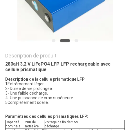
SITE
PRIVACY
POLICY
Description de produit
280aH 3,2 V LiFePO4 LFP LFP rechargeable avec
cellule prismatique
Description de la cellule prismatique LFP:
1Extrêmement léger.
2- Durée de vie prolongée.
3- Une faible décharge.
4- Une puissance de cran supérieure.
5Completement scellé.
Paramètres des cellules prismatiques LFP:
Capacité
280 de
Voltage de fin de
2.5V
nominale
notre ère
décharge