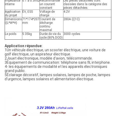
Impédance
0.1 à 0.3mΩ
Recommander
Les pièces détachées sont
interne
un courant
classées dans la catégorie des
constant
pièces détachées.
Application
ÉV, ESS
Voltage de
4.2V
du projet
charge
Dimensions
71*174*207
Courant de
280A (((1C)
((L*W*H)
mm
décharge
continu
maximal
Le poids
5.35kg
Durée de vie du
3000 cycles
cycle (80% DOD)
Application répandue:
1Un véhicule électrique, un scooter électrique, une voiture de
golf électrique, un aspirateur électrique.
2Jouet électronique, modèle d'avion, télécommande.
3Équipement de communication: téléphone sans fil, interphone.
4- les équipements de modalité et les appareils électroniques
grand public.
5Éclairage décoratif, lampes solaires, lampes de poche, lampes
d'urgence, lampes solaires et alimentation électrique.