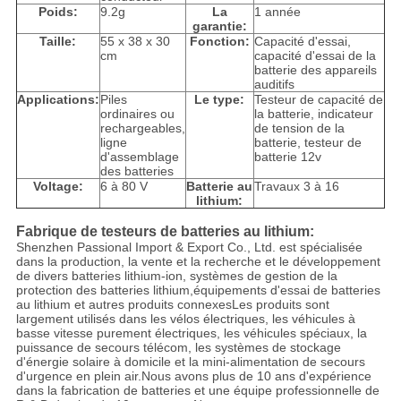
Poids:
9.2g
La
1 année
garantie:
Taille:
55 x 38 x 30
Fonction:
Capacité d'essai,
cm
capacité d'essai de la
batterie des appareils
auditifs
Applications:
Piles
Le type:
Testeur de capacité de
ordinaires ou
la batterie, indicateur
rechargeables,
de tension de la
ligne
batterie, testeur de
d'assemblage
batterie 12v
des batteries
Voltage:
6 à 80 V
Batterie au
Travaux 3 à 16
lithium:
Fabrique de testeurs de batteries au lithium:
Shenzhen Passional Import & Export Co., Ltd. est spécialisée
dans la production, la vente et la recherche et le développement
de divers batteries lithium-ion, systèmes de gestion de la
protection des batteries lithium,équipements d'essai de batteries
au lithium et autres produits connexesLes produits sont
largement utilisés dans les vélos électriques, les véhicules à
basse vitesse purement électriques, les véhicules spéciaux, la
puissance de secours télécom, les systèmes de stockage
d'énergie solaire à domicile et la mini-alimentation de secours
d'urgence en plein air.Nous avons plus de 10 ans d'expérience
dans la fabrication de batteries et une équipe professionnelle de