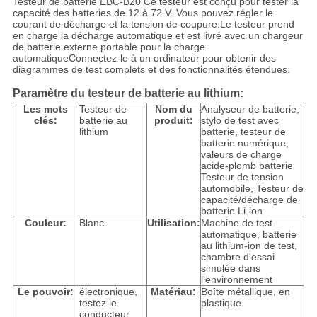
Testeur de batterie EBC-B20 Ce testeur est conçu pour tester la
capacité des batteries de 12 à 72 V. Vous pouvez régler le
courant de décharge et la tension de coupure.Le testeur prend
en charge la décharge automatique et est livré avec un chargeur
de batterie externe portable pour la charge
automatiqueConnectez-le à un ordinateur pour obtenir des
diagrammes de test complets et des fonctionnalités étendues.
Paramètre du testeur de batterie au lithium:
Les mots
Testeur de
Nom du
Analyseur de batterie,
clés:
batterie au
produit:
stylo de test avec
lithium
batterie, testeur de
batterie numérique,
valeurs de charge
acide-plomb batterie
Testeur de tension
automobile, Testeur de
capacité/décharge de
batterie Li-ion
Couleur:
Blanc
Utilisation:
Machine de test
automatique, batterie
au lithium-ion de test,
chambre d'essai
simulée dans
l'environnement
Le pouvoir:
électronique,
Matériau:
Boîte métallique, en
testez le
plastique
conducteur