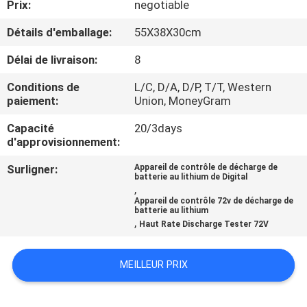
Prix:
negotiable
CONTRÔLE
Détails d'emballage:
55X38X30cm
DE
Délai de livraison:
8
QUALITÉ
Conditions de
L/C, D/A, D/P, T/T, Western
paiement:
Union, MoneyGram
CONTACTEZ-
Capacité
20/3days
d'approvisionnement:
NOUS
Surligner:
Appareil de contrôle de décharge de
batterie au lithium de Digital
NOUVELLES
,
Appareil de contrôle 72v de décharge de
batterie au lithium
,
Haut Rate Discharge Tester 72V
CAS
MEILLEUR PRIX
PLAN
DU