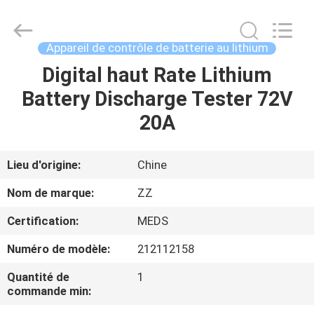
Shenzhen
Passional
Import
And
Export
Appareil de contrôle de batterie au lithium
Co.,
Ltd..
All
Digital haut Rate Lithium
MAISON
Rights
Reserved.
Battery Discharge Tester 72V
Developed
by
ECER
PRODUITS
20A
AU
Lieu d'origine:
Chine
SUJET
Nom de marque:
ZZ
DE
Certification:
MEDS
NOUS
Numéro de modèle:
212112158
VISITE
Quantité de
1
commande min:
D'USINE