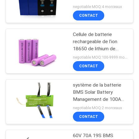
3,2 V LFP certifiée
SITE
negotiable MOQ:4 morceaux
CONTACT
33
PRIVACY
Cellule LifePo4
Cellule de batterie
POLICY
rechargeable de l'ion
prismatique
18650 de lithium de
MSDS 2600mah 3,7 V
negotiable MOQ:100-9999 morceaux
18650
CONTACT
système de la batterie
63
BMS Solar Battery
Cellule de batterie
Management de 100A
4S 12V LiFePO4
negotiable MOQ:2 morceaux
d'ion de Li
CONTACT
60V 70A 19S BMS