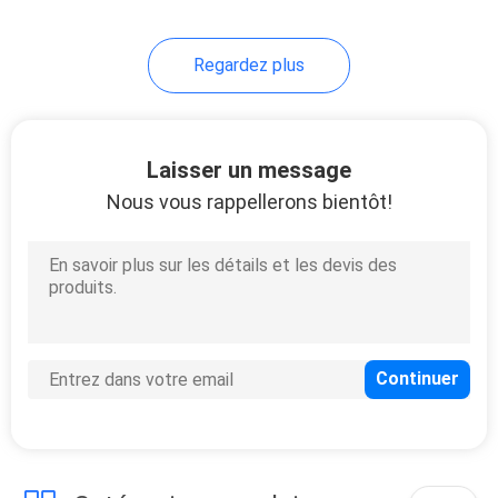
66
Regardez plus
Cellule de batterie
de LFP
Laisser un message
Nous vous rappellerons bientôt!
25
appareil de contrôle
de batterie au
lithium