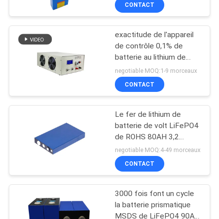
CONTACT
CONTRÔLE
exactitude de l'appareil
DE
31
de contrôle 0,1% de
QUALITÉ
batterie au lithium de
cellule de batterie
36V 48V 60V 72V 96V
negotiable MOQ:1-9 morceaux
18650
108V 20A
CONTACTEZ-
CONTACT
NOUS
Le fer de lithium de
batterie de volt LiFePO4
NOUVELLES
de ROHS 80AH 3,2
28
phosphatent la cellule de
negotiable MOQ:4-49 morceaux
LiFePO4 CALB
Cellule prismatique
CAS
CONTACT
de LFP
3000 fois font un cycle
PLAN
la batterie prismatique
DU
MSDS de LiFePO4 90AH