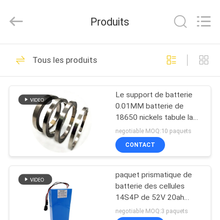
Import
And
Export
Produits
Co.,
Ltd..
All
Rights
Reserved.
MAISON
40
Developed
Tous les produits
by
ECER
Li Ion Battery BMS
PRODUITS
Le support de batterie
0.01MM batterie de
AU
18650 nickels tabule la
SUJET
bande de nickel de
negotiable MOQ:10 paquets
soudage par points
DE
CONTACT
34
NOUS
LiFePO4 batterie
paquet prismatique de
batterie des cellules
VISITE
BMS
14S4P de 52V 20ah
NMC pour le scooter d'E
D'USINE
negotiable MOQ:3 paquets