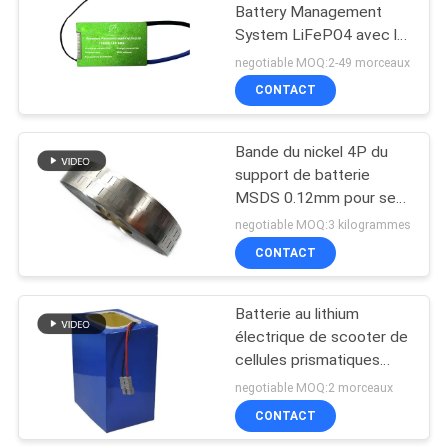
Battery Management
System LiFePO4 avec la
10
carte PCB d'équilibre
negotiable MOQ:2-49 morceaux
CONTACT
Batterie BMS Board
Bande du nickel 4P du
support de batterie
MSDS 0.12mm pour se
relier parallèle multi de
negotiable MOQ:3 kilogrammes
18650 batteries
CONTACT
3
Batterie au lithium
BMS futé Battery
électrique de scooter de
cellules prismatiques
d'UN38.3 NMC 48V 20Ah
negotiable MOQ:2 morceaux
30Ah 40AH
CONTACT